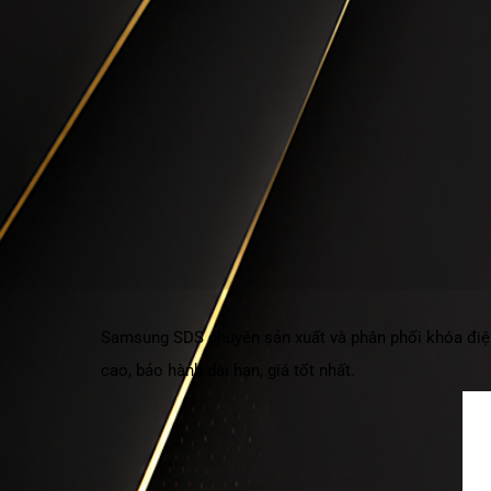
Samsung SDS chuyên sản xuất và phân phối
khóa đi
cao, bảo hành dài hạn, giá tốt nhất.