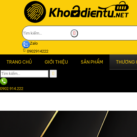
Zalo
0902914222
TRANG CHỦ
GIỚI THIỆU
SẢN PHẨM
THƯƠNG 
0902.914.222