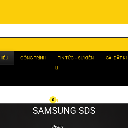
HIỆU
CÔNG TRÌNH
TIN TỨC - SỰ KIỆN
CÀI ĐẶT K
0
SAMSUNG SDS
Home