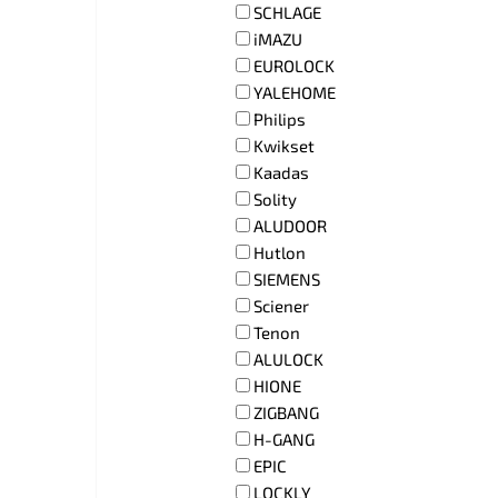
SCHLAGE
iMAZU
EUROLOCK
YALEHOME
Philips
Kwikset
Kaadas
Solity
ALUDOOR
Hutlon
SIEMENS
Sciener
Tenon
ALULOCK
HIONE
ZIGBANG
H-GANG
EPIC
LOCKLY