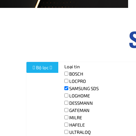
Loại tin
Bộ lọc
BOSCH
LOCPRO
SAMSUNG SDS
LOGHOME
DESSMANN
GATEMAN
MILRE
HAFELE
ULTRALOQ