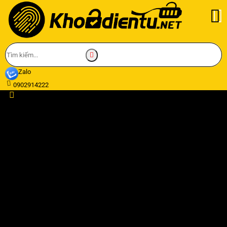
Zalo
0902914222