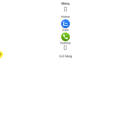
Menu
Home
Zalo
Hotline
0
Giỏ hàng
0