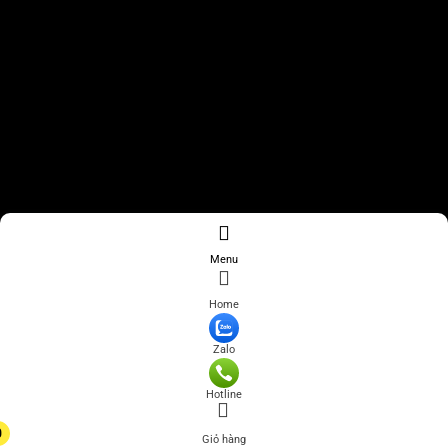
Menu
Home
Zalo
Hotline
0
Giỏ hàng