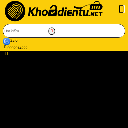
Zalo
0902914222