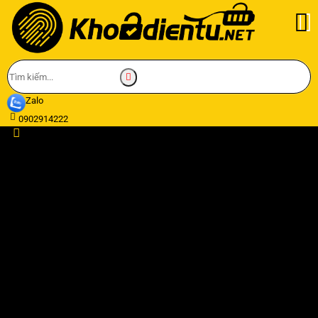
Zalo
0902914222