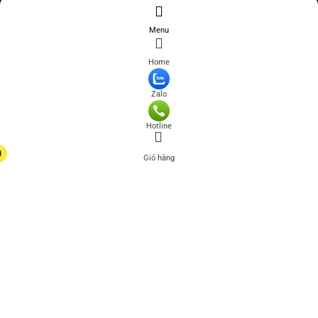
Menu
Home
Zalo
Hotline
0
Giỏ hàng
0