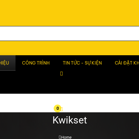
HIỆU
CÔNG TRÌNH
TIN TỨC - SỰ KIỆN
CÀI ĐẶT K
0
Kwikset
Home