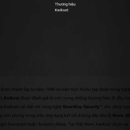
Thương hiệu
Kwikset
, được thành lập từ năm 1946 và hiện trực thuộc tập đoàn công ngh
h,
Kwikset
được đánh giá là một trong những thương hiệu đi đầu tro
a Kwikset nổi bật với công nghệ
SmartKey Security™
, cho phép ngư
g tiên phong trong việc ứng dụng kết nối không dây như
Z-Wave, Bl
ogle Assistant hoặc Amazon Alexa. Tại Việt Nam, Kwikset được ưa c