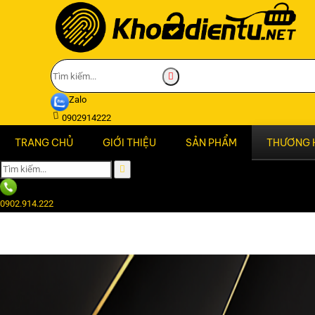
Zalo
0902914222
TRANG CHỦ
GIỚI THIỆU
SẢN PHẨM
THƯƠNG 
0902.914.222