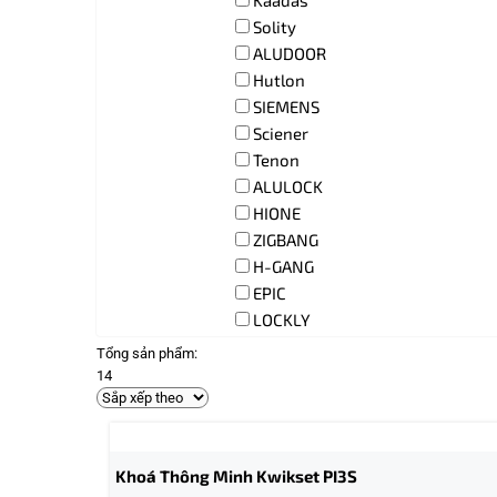
Kaadas
Solity
ALUDOOR
Hutlon
SIEMENS
Sciener
Tenon
ALULOCK
HIONE
ZIGBANG
H-GANG
EPIC
LOCKLY
Tổng sản phẩm:
14
Khoá Thông Minh Kwikset PI3S