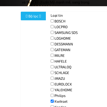
và thiết kế chuẩn Mỹ mạnh mẽ, sang trọng.
Loại tin
Bộ lọc
BOSCH
LOCPRO
SAMSUNG SDS
LOGHOME
DESSMANN
GATEMAN
MILRE
HAFELE
ULTRALOQ
SCHLAGE
iMAZU
EUROLOCK
YALEHOME
Philips
Kwikset