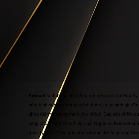
Kwikset
là thương hiệu khóa nổi tiếng đến từ Hoa Kỳ
năm kinh nghiệm trong ngành khóa và an ninh gia đìn
khóa điện tử thông minh cho nhà ở. Các sản phẩm củ
năng chống phá khóa hiệu quả. Ngoài ra, Kwikset cũn
quản lý khóa từ xa qua smartphone, trợ lý ảo như Go