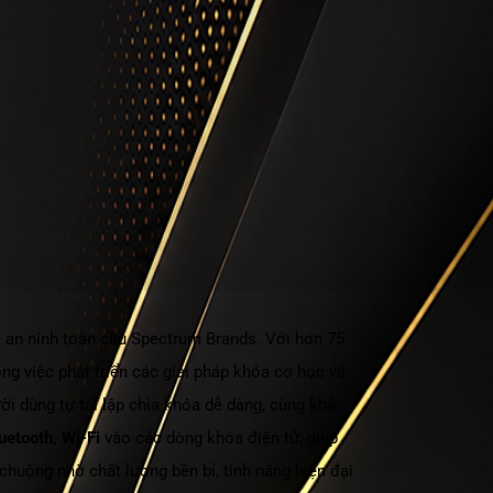
ệ an ninh toàn cầu Spectrum Brands. Với hơn 75
ng việc phát triển các giải pháp khóa cơ học và
ời dùng tự tái lập chìa khóa dễ dàng, cùng khả
uetooth, Wi-Fi
vào các dòng khóa điện tử, giúp
huộng nhờ chất lượng bền bỉ, tính năng hiện đại