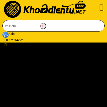
Zalo
0902914222