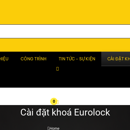
HIỆU
CÔNG TRÌNH
TIN TỨC - SỰ KIỆN
CÀI ĐẶT K
0
Cài đặt khoá Eurolock
Home