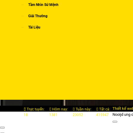
Tầm Nhìn Sứ Mệnh
Giải Thưởng
Tài Liệu
Thiết kế we
Trực tuyến:
Hôm nay:
Tuần này:
Tất cả:
Nooijd ung 
18
1381
23052
415947