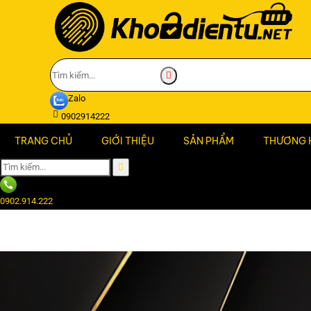
Zalo
0902914222
TRANG CHỦ
GIỚI THIỆU
SẢN PHẨM
THƯƠNG 
0902.914.222