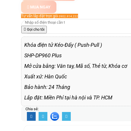
MUA NGAY
Tư vấn lắp đặt trọn gói
0902.914.222
Gọi cho tôi
Khóa điện tử Kéo-Đẩy ( Push-Pull )
SHP-DP960 Plus
Mở cửa bằng: Vân tay, Mã số, Thẻ từ, Khóa cơ
Xuất xứ: Hàn Quốc
Bảo hành: 24 Tháng
Lắp đặt: Miền Phí tại hà nội và TP. HCM
Chia sẻ: