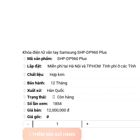
Khóa điện tử vân tay Samsung SHP-DP960 Plus
Mã sản phẩm:
SHP-DP960 Plus
Lắp đặt:
Miễn phí tại Hà Nội và TP.HCM
Tính phí ở các Tỉnh
Chất liệu:
Hợp kim
Bảo hành:
12 Tháng
Xuất xứ:
Hàn Quốc
Trạng thái:
Còn hàng
Số lần xem:
1854
Giá bán:
12,000,000 đ
Giá gốc:
0
-
+
THÊM VÀO GIỎ HÀNG