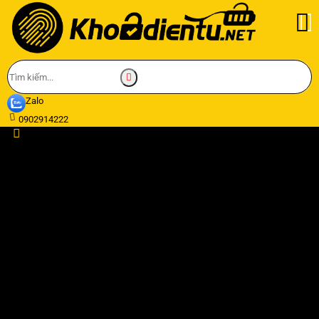
Zalo
0902914222