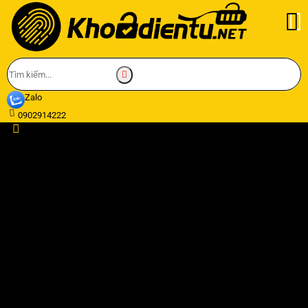
Zalo
0902914222