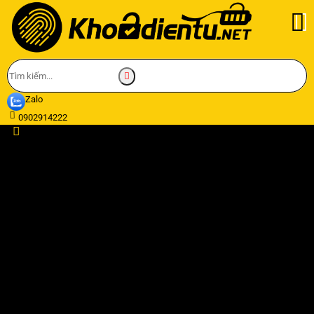
Zalo
0902914222