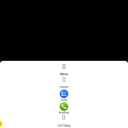
Menu
Home
Zalo
Hotline
0
Giỏ hàng