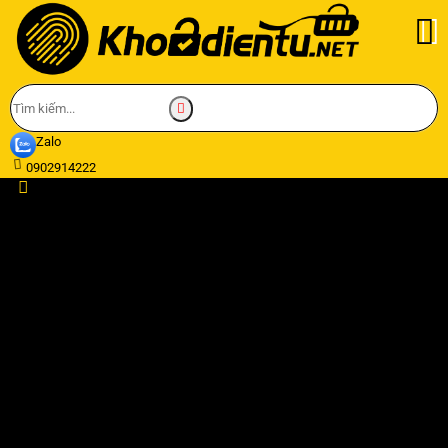
Zalo
0902914222