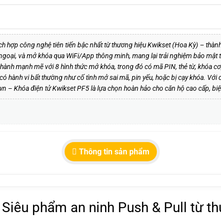
ích hợp công nghệ tiên tiến bậc nhất từ thương hiệu Kwikset (Hoa Kỳ) – thà
goại, và mở khóa qua WiFi/App thông minh, mang lại trải nghiệm bảo mật tố
ành mạnh mẽ với 8 hình thức mở khóa, trong đó có mã PIN, thẻ từ, khóa cơ
có hành vi bất thường như cố tình mở sai mã, pin yếu, hoặc bị cạy khóa. Với
wn – Khóa điện tử Kwikset PF5 là lựa chọn hoàn hảo cho căn hộ cao cấp, biệt
Thông tin sản phẩm
 Siêu phẩm an ninh Push & Pull từ t