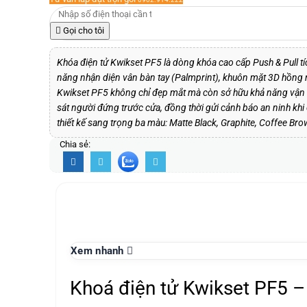
Gọi cho tôi
Khóa điện tử Kwikset PF5 là dòng khóa cao cấp Push & Pull t
năng nhận diện vân bàn tay (Palmprint), khuôn mặt 3D hồng n
Kwikset PF5 không chỉ đẹp mắt mà còn sở hữu khả năng vận h
sát người đứng trước cửa, đồng thời gửi cảnh báo an ninh khi 
thiết kế sang trọng ba màu: Matte Black, Graphite, Coffee Bro
Chia sẻ:
Xem nhanh
Khoá điện tử Kwikset PF5 –