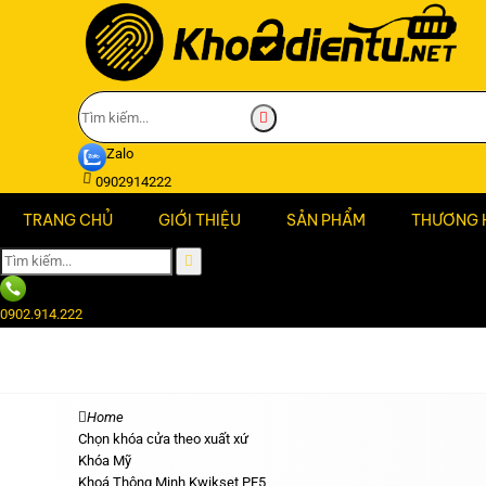
Zalo
0902914222
TRANG CHỦ
GIỚI THIỆU
SẢN PHẨM
THƯƠNG 
0902.914.222
Home
Chọn khóa cửa theo xuất xứ
Khóa Mỹ
Khoá Thông Minh Kwikset PF5