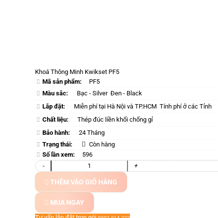
Khoá Thông Minh Kwikset PF5
Mã sản phẩm:
PF5
Màu sắc:
Bạc - Silver
Đen - Black
Lắp đặt:
Miễn phí tại Hà Nội và TP.HCM
Tính phí ở các Tỉnh
Chất liệu:
Thép đúc liền khối chống gỉ
Bảo hành:
24 Tháng
Trạng thái:
Còn hàng
Số lần xem:
596
-
+
THÊM VÀO GIỎ HÀNG
MUA NGAY
Tư vấn lắp đặt trọn gói
0902.914.222