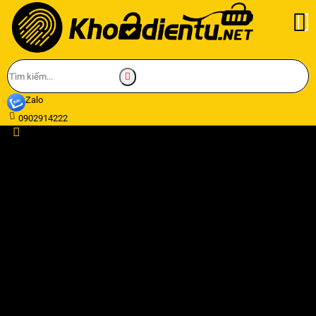
Zalo
0902914222