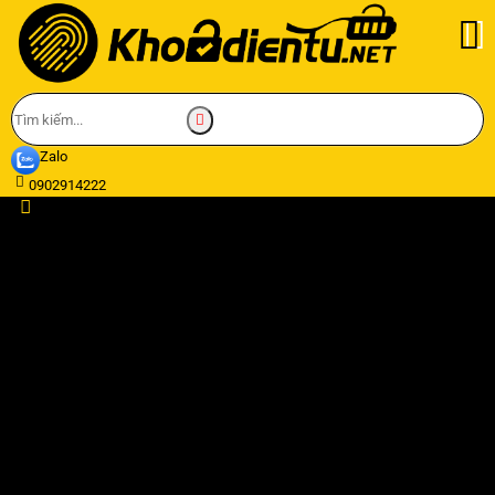
Zalo
0902914222