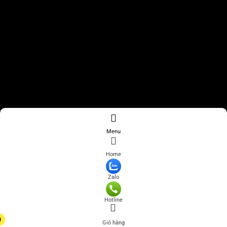
Menu
Home
Zalo
Hotline
0
Giỏ hàng