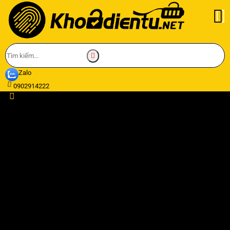
Zalo
0902914222