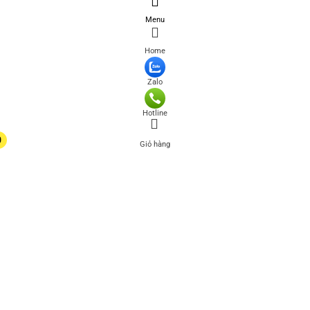
Menu
Home
Zalo
Hotline
0
Giỏ hàng
0