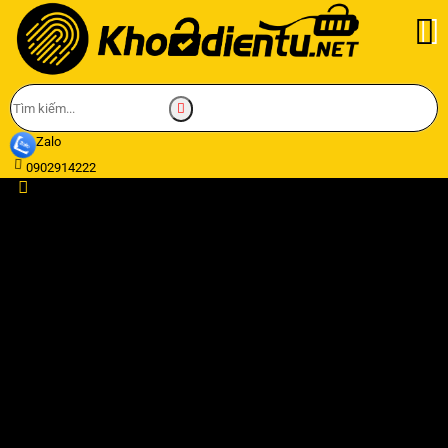
Zalo
0902914222