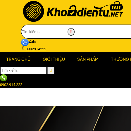
Zalo
0902914222
TRANG CHỦ
GIỚI THIỆU
SẢN PHẨM
THƯƠNG 
0902.914.222