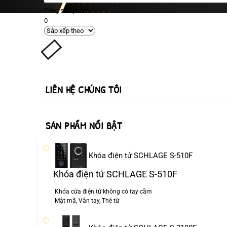
Tổng sản phẩm:
0
LIÊN HỆ CHÚNG TÔI
SẢN PHẨM NỔI BẬT
Khóa điện tử SCHLAGE S-510F
Khóa điện tử SCHLAGE S-510F
Khóa cửa điện tử không có tay cầm
Mật mã, Vân tay, Thẻ từ
Mật mã bảo mật: 4~12 ký tự điện tử
Vân tay: Cài đặt tối đa 50 vân tay, 50 Thẻ từ