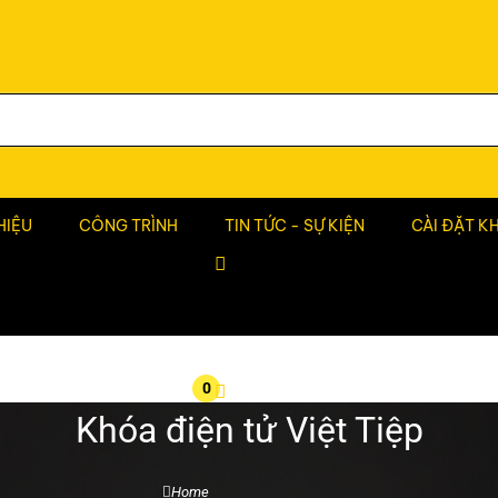
HIỆU
CÔNG TRÌNH
TIN TỨC - SỰ KIỆN
CÀI ĐẶT K
0
Khóa điện tử Việt Tiệp
Home