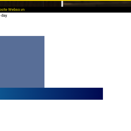
bsite Webso.vn
o day