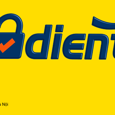
à Nội