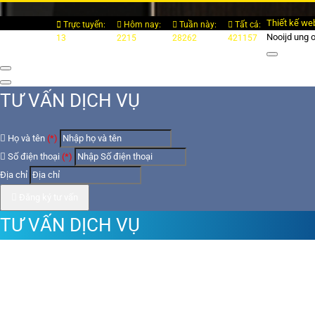
Thiết kế we
Trực tuyến:
Hôm nay:
Tuần này:
Tất cả:
Nooijd ung 
13
2215
28262
421157
TƯ VẤN DỊCH VỤ
Họ và tên
(*)
Số điện thoại
(*)
Địa chỉ
Đăng ký tư vấn
TƯ VẤN DỊCH VỤ
Họ và tên
(*)
Số điện thoại
(*)