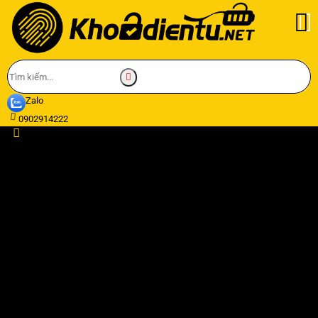
Zalo
0902914222