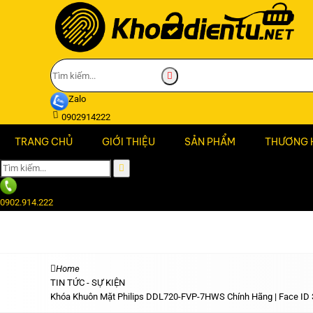
Zalo
0902914222
TRANG CHỦ
GIỚI THIỆU
SẢN PHẨM
THƯƠNG 
0902.914.222
Home
TIN TỨC - SỰ KIỆN
Khóa Khuôn Mặt Philips DDL720-FVP-7HWS Chính Hãng | Face ID