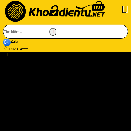
Zalo
0902914222