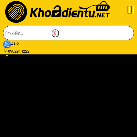
Zalo
0902914222