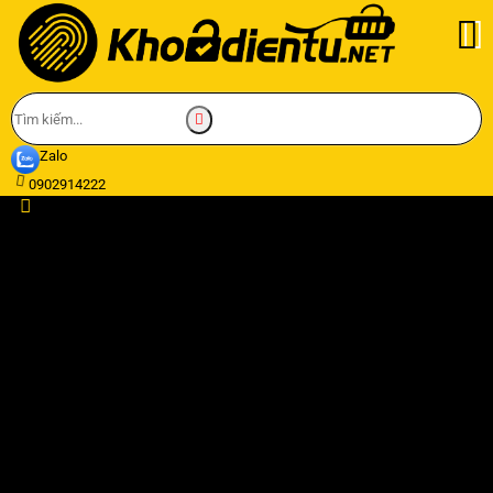
Zalo
0902914222