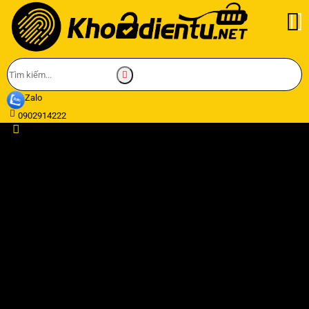
Zalo
0902914222