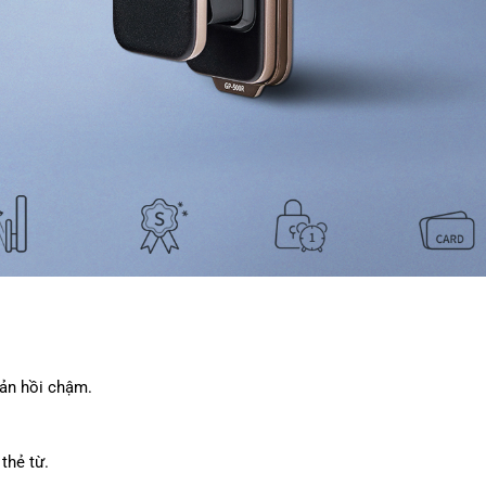
ản hồi chậm.
thẻ từ.