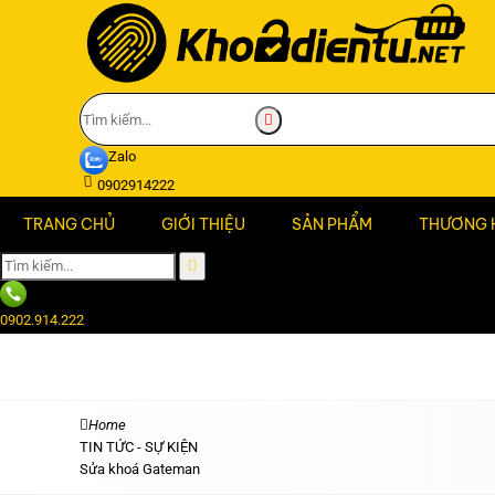
Zalo
0902914222
TRANG CHỦ
GIỚI THIỆU
SẢN PHẨM
THƯƠNG 
0902.914.222
Home
TIN TỨC - SỰ KIỆN
Sửa khoá Gateman