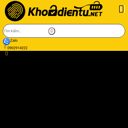
Zalo
0902914222