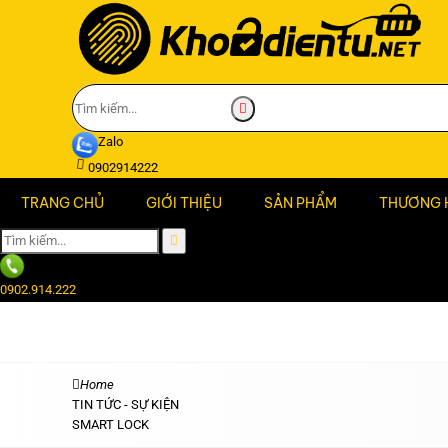
Zalo
0902914222
TRANG CHỦ
GIỚI THIỆU
SẢN PHẨM
THƯƠNG 
0902.914.222
Home
TIN TỨC - SỰ KIỆN
SMART LOCK