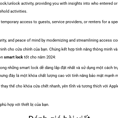
ock/unlock activity, providing you with insights into who entered o
hold activities.
 temporary access to guests, service providers, or renters for a spe
rity, and peace of mind by modernizing and streamlining access con
 ninh cho cửa chính của bạn. Chúng kết hợp tính năng thông minh và
họn
smart lock
tốt cho năm 2024:
trong những smart lock dễ dàng lắp đặt nhất và sử dụng một cách t
 nhưng đây là một khóa chất lượng cao với tính năng bảo mật mạnh
 thay thế cho khóa cửa chết nhanh, yên tĩnh và tương thích với App
phù hợp với thiết bị của bạn.