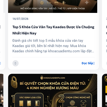
20/06/2026
g
Khóa Khuôn Mặt Philips DDL720-FVP-7HWS
Chính Hãng | Face ID 3D Thông Minh
Khóa Khuôn Mặt Philips DDL720-FVP-7HWS sở hữu
công nghệ Face ID 3D, camera tích hợp, chuông
hình và điều khiển từ xa qua điện thoại. Giải pháp
an ninh hiện đại dành cho căn hộ, nhà phố và biệt
thự cao cấp.
Đọc tiếp