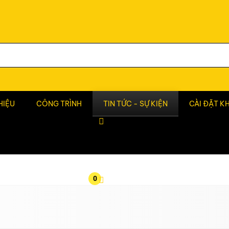
HIỆU
CÔNG TRÌNH
TIN TỨC - SỰ KIỆN
CÀI ĐẶT K
0