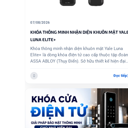
16/07/2026
ẶT YALE
Top 5 Khóa Cửa Vân Tay Kaadas Được Ưa Chuộn
Nhất Hiện Nay
e Luna
Đánh giá chi tiết top 5 mẫu khóa cửa vân tay
 tập đoàn
Kaadas giá tốt, bền bỉ nhất hiện nay. Mua khóa
iện đại
Kaadas chính hãng tại khoacuadientu.com lắp đặt
cao 3D
trong ngày!
Đọc tiếp
Đọc tiếp