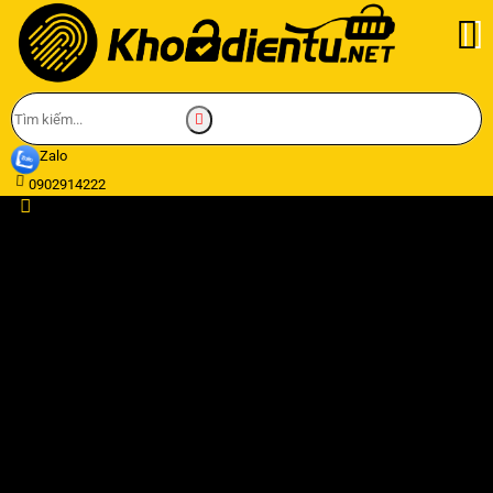
Zalo
0902914222