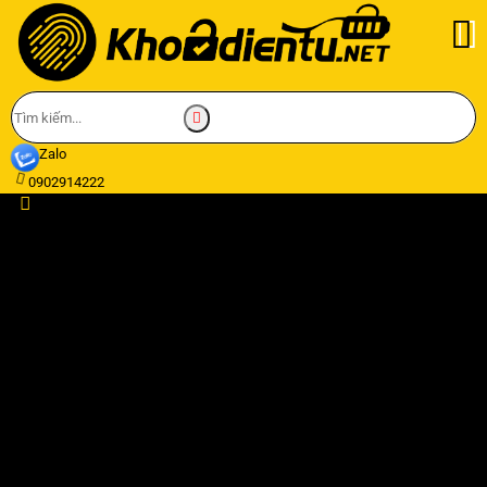
Zalo
0902914222