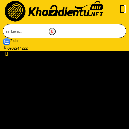
Zalo
0902914222