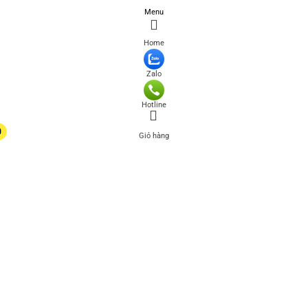
Menu
Home
Zalo
Hotline
0
Giỏ hàng
0