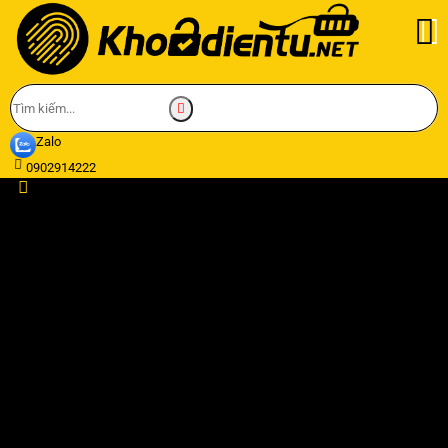
Zalo
0902914222