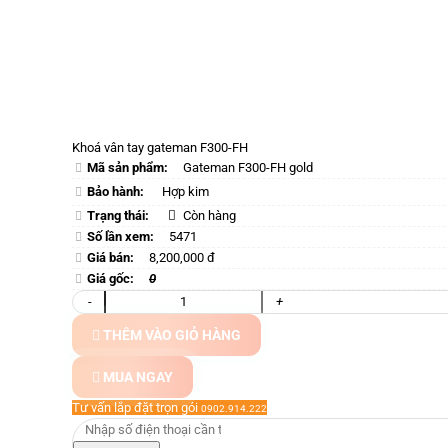
Khoá vân tay gateman F300-FH
Mã sản phẩm:
Gateman F300-FH gold
Bảo hành:
Hợp kim
Trạng thái:
Còn hàng
Số lần xem:
5471
Giá bán:
8,200,000 đ
Giá gốc:
0
-
+
THÊM VÀO GIỎ HÀNG
MUA NGAY
Tư vấn lắp đặt trọn gói
0902.914.222