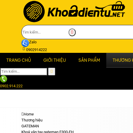
Zalo
0902914222
TRANG CHỦ
GIỚI THIỆU
SẢN PHẨM
THƯƠNG 
0902.914.222
Home
Thương hiệu
GATEMAN
Khoá vân tay gateman F300-FH