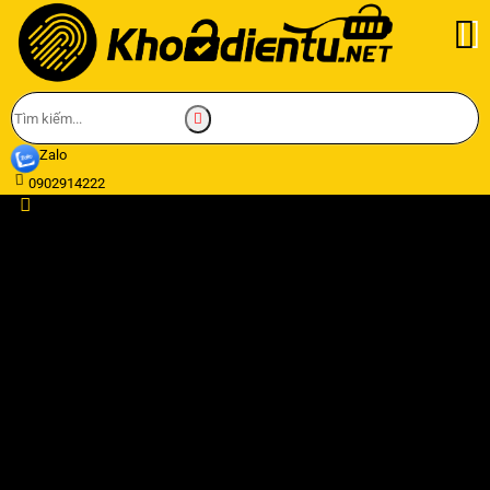
Zalo
0902914222