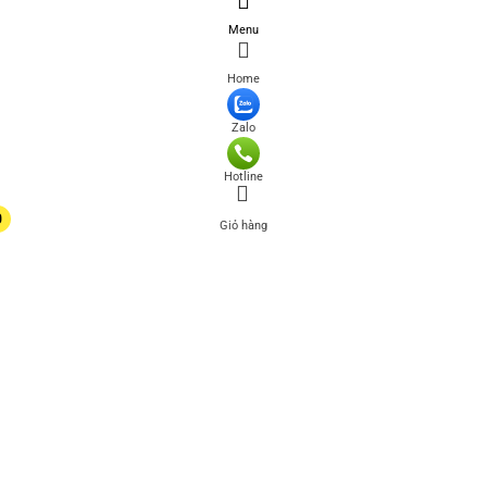
Menu
Home
Zalo
Hotline
0
Giỏ hàng
0