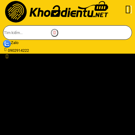
Zalo
0902914222