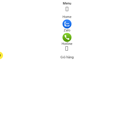
Menu
Home
Zalo
Hotline
0
Giỏ hàng
0