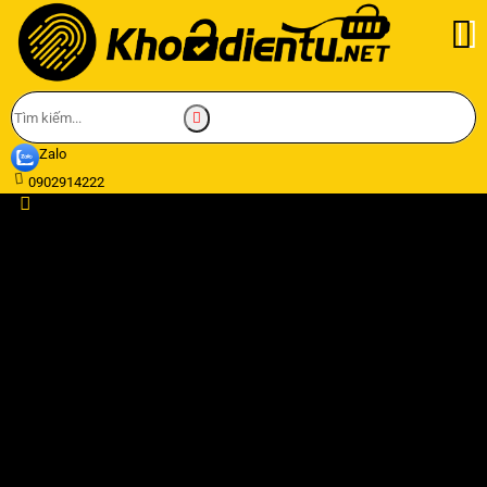
Zalo
0902914222