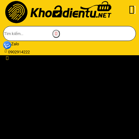
Zalo
0902914222