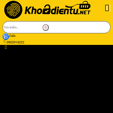
Zalo
0902914222