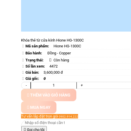
Khóa thẻ từ cửa kính Hione HG-1300C
Mã sản phẩm:
Hione HG-1300C
Bảo hành:
Đồng - Copper
Trạng thái:
Còn hàng
Số lần xem:
4472
Giá bán:
3,600,000 đ
Giá gốc:
0
-
+
THÊM VÀO GIỎ HÀNG
MUA NGAY
Tư vấn lắp đặt trọn gói
0902.914.222
Gọi cho tôi