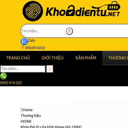
Zalo
0902914222
TRANG CHỦ
GIỚI THIỆU
SẢN PHẨM
THƯƠNG 
0902.914.222
Home
Thương hiệu
HIONE
Khóa thẻ từ cửa kính Hione HG-1300C