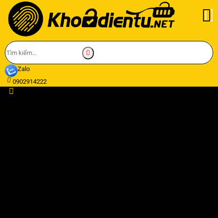
Zalo
0902914222