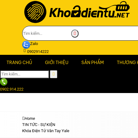
Zalo
0902914222
TRANG CHỦ
GIỚI THIỆU
SẢN PHẨM
THƯƠNG 
0902.914.222
Home
TIN TỨC - SỰ KIỆN
Khóa Điện Tử Vân Tay Yale