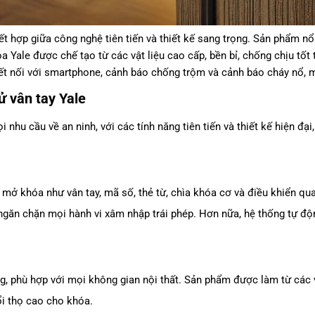
ết hợp giữa công nghệ tiên tiến và thiết kế sang trọng. Sản phẩm nổi
 Yale được chế tạo từ các vật liệu cao cấp, bền bỉ, chống chịu tốt 
kết nối với smartphone, cảnh báo chống trộm và cảnh báo cháy nổ, m
tử vân tay Yale
nhu cầu về an ninh, với các tính năng tiên tiến và thiết kế hiện đại
 mở khóa như vân tay, mã số, thẻ từ, chìa khóa cơ và điều khiển qu
ngăn chặn mọi hành vi xâm nhập trái phép. Hơn nữa, hệ thống tự đ
rọng, phù hợp với mọi không gian nội thất. Sản phẩm được làm từ các 
ổi thọ cao cho khóa.