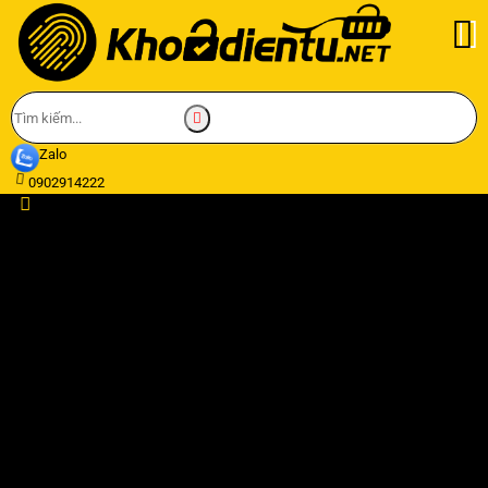
Zalo
0902914222