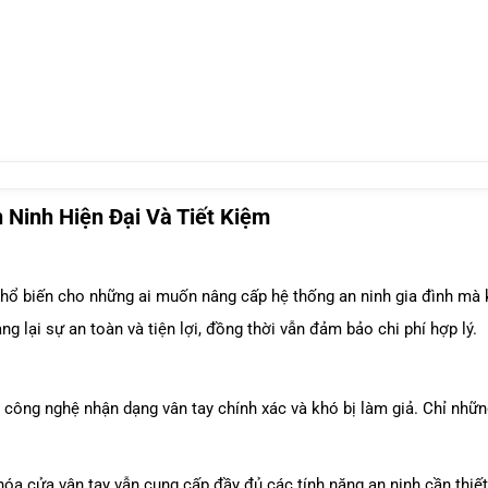
 Ninh Hiện Đại Và Tiết Kiệm
phổ biến cho những ai muốn nâng cấp hệ thống an ninh gia đình mà
ng lại sự an toàn và tiện lợi, đồng thời vẫn đảm bảo chi phí hợp lý.
g công nghệ nhận dạng vân tay chính xác và khó bị làm giả. Chỉ nh
hóa cửa vân tay vẫn cung cấp đầy đủ các tính năng an ninh cần thiết