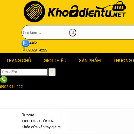
Zalo
0902914222
TRANG CHỦ
GIỚI THIỆU
SẢN PHẨM
THƯƠNG 
0902.914.222
Home
TIN TỨC - SỰ KIỆN
Khóa cửa vân tay giá rẻ