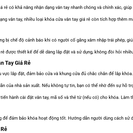
iá rẻ có khả năng nhận dạng vân tay nhanh chóng và chính xác, giúp 
ạng vân tay, nhiều loại khóa cửa vân tay giá rẻ còn tích hợp thêm m
ang bị chế độ cảnh báo khi có người cố gắng xâm nhập trái phép, giúp
 rẻ được thiết kế để dễ dàng lắp đặt và sử dụng, không đòi hỏi nhiều
n Tay Giá Rẻ
hu vực lắp đặt, đảm bảo cửa và khung cửa đủ chắc chắn để lắp khóa.
ẫn của nhà sản xuất. Nếu không tự tin, bạn có thể nhờ đến sự hỗ tr
t, tiến hành cài đặt vân tay, mã số và thẻ từ (nếu có) cho khóa. Làm
ống để đảm bảo khóa hoạt động tốt. Hướng dẫn người dùng cách sử d
 Rẻ