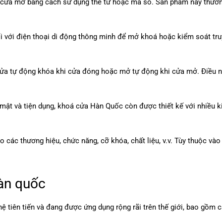
á cửa mở bằng cách sử dụng thẻ từ hoặc mã số. Sản phẩm này thườ
ối với điện thoại di động thông minh để mở khoá hoặc kiểm soát t
cửa tự động khóa khi cửa đóng hoặc mở tự động khi cửa mở. Điều nà
mật và tiện dụng, khoá cửa Hàn Quốc còn được thiết kế với nhiều ki
 các thương hiệu, chức năng, cỡ khóa, chất liệu, v.v. Tùy thuộc và
àn quốc
tiên tiến và đang được ứng dụng rộng rãi trên thế giới, bao gồm 