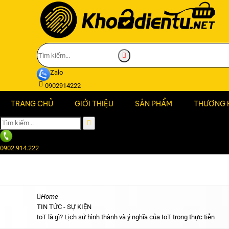
Zalo
0902914222
TRANG CHỦ
GIỚI THIỆU
SẢN PHẨM
THƯƠNG 
0902.914.222
Home
TIN TỨC - SỰ KIỆN
IoT là gì? Lịch sử hình thành và ý nghĩa của IoT trong thực tiễn