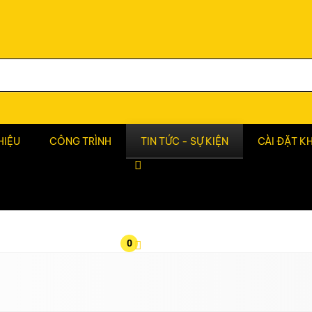
HIỆU
CÔNG TRÌNH
TIN TỨC - SỰ KIỆN
CÀI ĐẶT K
0