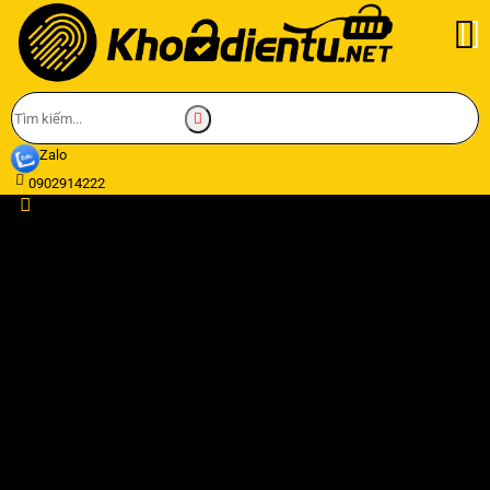
Zalo
0902914222