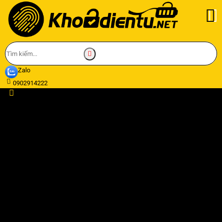
Zalo
0902914222