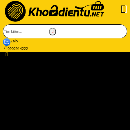
Zalo
0902914222