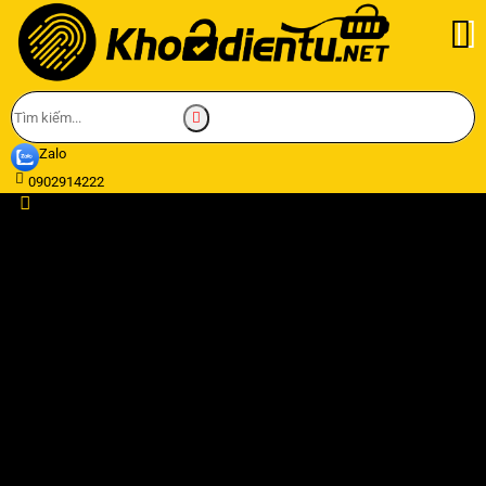
Zalo
0902914222