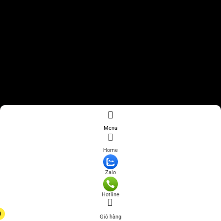
Menu
Home
Zalo
Hotline
0
Giỏ hàng