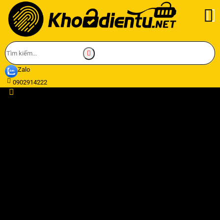
Zalo
0902914222