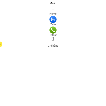
Menu
Home
Zalo
Hotline
0
Giỏ hàng
0