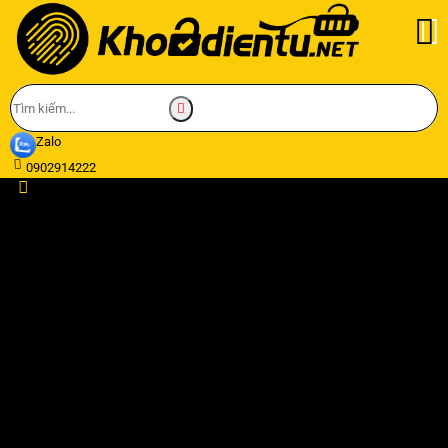
Zalo
0902914222